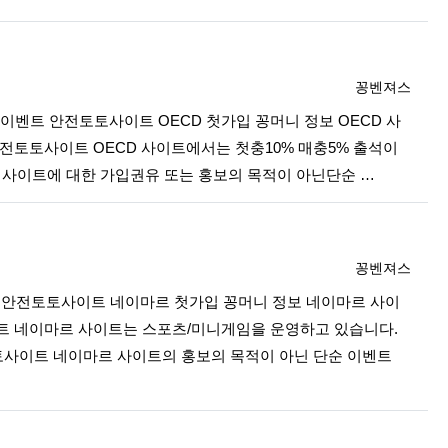
등록자
꽁벤져스
인추천이벤트 안전토토사이트 OECD 첫가입 꽁머니 정보 OECD 사
다.안전토토사이트 OECD 사이트에서는 첫충10% 매충5% 출석이
 사이트에 대한 가입권유 또는 홍보의 목적이 아닌단순 …
등록자
꽁벤져스
이벤트 안전토토사이트 네이마르 첫가입 꽁머니 정보 네이마르 사이
사이트 네이마르 사이트는 스포츠/미니게임을 운영하고 있습니다.
토사이트 네이마르 사이트의 홍보의 목적이 아닌 단순 이벤트