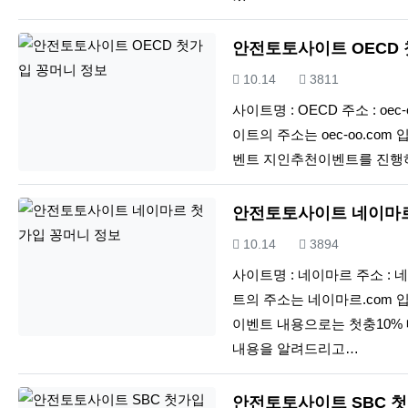
안전토토사이트 OECD
등록일
조회
10.14
3811
사이트명 : OECD 주소 : 
이트의 주소는 oec-oo.co
벤트 지인추천이벤트를 진행하
안전토토사이트 네이마르
등록일
조회
10.14
3894
사이트명 : 네이마르 주소 :
트의 주소는 네이마르.com 
이벤트 내용으로는 첫충10%
내용을 알려드리고…
안전토토사이트 SBC 