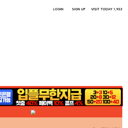
상단 네비
LOGIN
SIGN UP
VISIT TODAY
1,953
 = 먹튀 편견을 깨버리다!
러운 사이트는 이제 그만 이용하세요 !
증을 선사합니다.