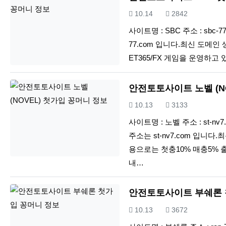
등록일
조회
10.14
2842
사이트명 : SBC 주소 : sb
77.com 입니다.최신 도메
ET365/FX 게임을 운영하
안전토토사이트 노벨 (N
등록일
조회
10.13
3133
사이트명 : 노벨 주소 : st
주소는 st-nv7.com 입
용으로는 첫충10% 매충5%
내…
안전토토사이트 부쉐론 
등록일
조회
10.13
3672