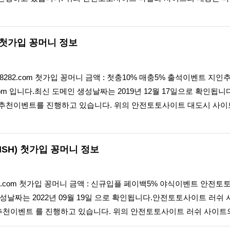
첫가입 꽁머니 정보
dx-8282.com 첫가입 꽁머니 금액 : 첫충10% 매충5% 출석이벤
2.com 입니다.최신 도메인 생성날짜는 2019년 12월 17일으로 
인추천이벤트를 진행하고 있습니다. 위의 안전토토사이트 대도시 사이
SH) 첫가입 꽁머니 정보
sh77.com 첫가입 꽁머니 금액 : 신규입플 페이백5% 야식이벤트 안전
성날짜는 2022년 09월 19일 으로 확인됩니다.안전토토사이트 러쉬 사이트에서
추천이벤트 를 진행하고 있습니다. 위의 안전토토사이트 러쉬 사이트