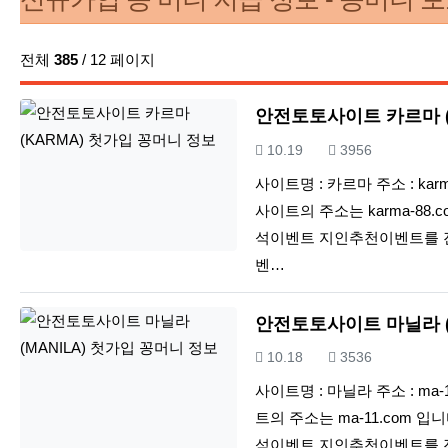
전체
385
/ 12 페이지
안전토토사이트 카르마 (
등록일
조회
10.19
3956
사이트명 : 카르마 주소 : k
사이트의 주소는 karma-88
석이벤트 지인추천이벤트를 진
벤…
안전토토사이트 마닐라 (
등록일
조회
10.18
3536
사이트명 : 마닐라 주소 : 
트의 주소는 ma-11.com
석이벤트 지인추천이벤트를 진