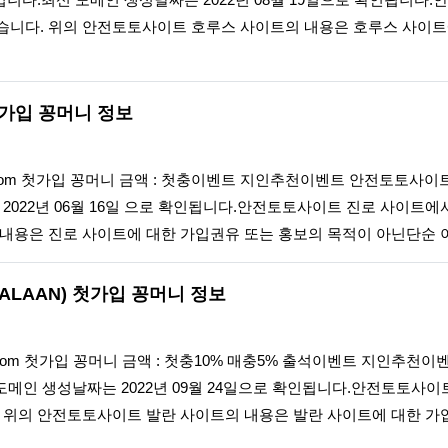
니다. 위의 안전토토사이트 호루스 사이트의 내용은 호루스 사이트
가입 꽁머니 정보
-ed.com 첫가입 꽁머니 금액 : 첫충이벤트 지인추천이벤트 안전토토사이트
 2022년 06월 16일 으로 확인됩니다.안전토토사이트 진로 사이트
용은 진로 사이트에 대한 가입권유 또는 홍보의 목적이 아닌단순 이벤
ALAAN) 첫가입 꽁머니 정보
l-4.com 첫가입 꽁머니 금액 : 첫충10% 매충5% 출석이벤트 지
.최신 도메인 생성날짜는 2022년 09월 24일으로 확인됩니다.안전토토
 위의 안전토토사이트 발란 사이트의 내용은 발란 사이트에 대한 가