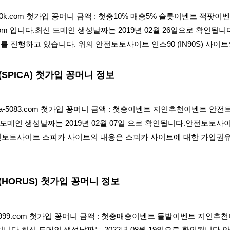
ns90k.com 첫가입 꽁머니 금액 : 첫충10% 매충5% 슬롯이벤트 잭팟
.com 입니다.최신 도메인 생성날짜는 2019년 02월 26일으로 확인됩
진행하고 있습니다. 위의 안전토토사이트 인스90 (IN90S) 사이트의 
SPICA) 첫가입 꽁머니 정보
pica-5083.com 첫가입 꽁머니 금액 : 첫충이벤트 지인추천이벤
니다.최신 도메인 생성날짜는 2019년 02월 07일 으로 확인됩니다.안
전토토사이트 스피카 사이트의 내용은 스피카 사이트에 대한 가입권유
HORUS) 첫가입 꽁머니 정보
hor-999.com 첫가입 꽁머니 금액 : 첫충매충이벤트 돌발이벤트 지
com 입니다.최신 도메인 생성날짜는 2022년 08월 19일으로 확인