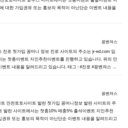
에 대한 가입권유 또는 홍보의 목적이 아닌단순 이벤트 내용을
등록자
꽁벤져스
 진로 첫가입 꽁머니 정보 진로 사이트의 주소는 jr-ed.com 입
에서는 첫충이벤트 지인추천이벤트를 진행하고 있습니다. 위의 안
트 내용을 알려드리고 있습니다. 태그 : #진로 #꽁벤져스 …
등록자
꽁벤져스
인추천이벤트 안전토토사이트 발란 첫가입 꽁머니정보 발란 사이트의 주
사이트 발란 사이트에서는 첫충10% 매충5% 출석이벤트 지인추천
입권유 또는 홍보의 목적이 아닌단순 이벤트 내용을 알려드리고