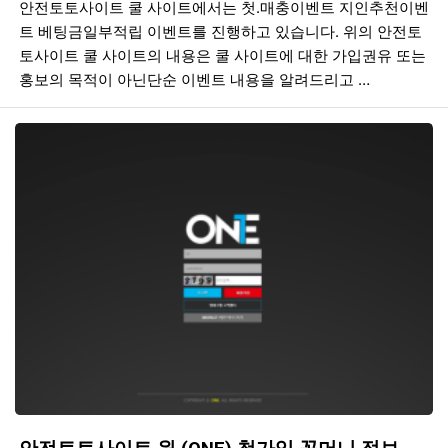
안전토토사이트 쿨 사이트에서는 첫.매충이벤트 지인추천이벤
트 베팅금일부적립 이벤트를 진행하고 있습니다. 위의 안전토
토사이트 쿨 사이트의 내용은 쿨 사이트에 대한 가입권유 또는
홍보의 목적이 아닌단순 이벤트 내용을 알려드리고 …