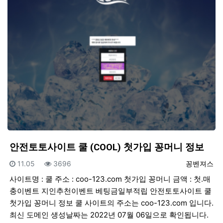
안전토토사이트 쿨 (COOL) 첫가입 꽁머니 정보
등록일
조회
등록자
11.05
3696
꽁벤져스
사이트명 : 쿨 주소 : coo-123.com 첫가입 꽁머니 금액 : 첫.매
충이벤트 지인추천이벤트 베팅금일부적립 안전토토사이트 쿨
첫가입 꽁머니 정보 쿨 사이트의 주소는 coo-123.com 입니다.
최신 도메인 생성날짜는 2022년 07월 06일으로 확인됩니다.