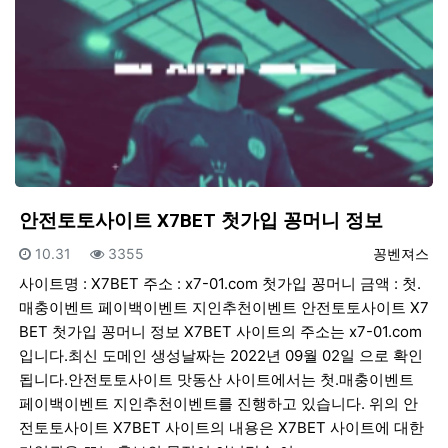
안전토토사이트 X7BET 첫가입 꽁머니 정보
등록일
조회
등록자
10.31
3355
꽁벤져스
사이트명 : X7BET 주소 : x7-01.com 첫가입 꽁머니 금액 : 첫.
매충이벤트 페이백이벤트 지인추천이벤트 안전토토사이트 X7
BET 첫가입 꽁머니 정보 X7BET 사이트의 주소는 x7-01.com
입니다.최신 도메인 생성날짜는 2022년 09월 02일 으로 확인
됩니다.안전토토사이트 맛동산 사이트에서는 첫.매충이벤트
페이백이벤트 지인추천이벤트를 진행하고 있습니다. 위의 안
전토토사이트 X7BET 사이트의 내용은 X7BET 사이트에 대한