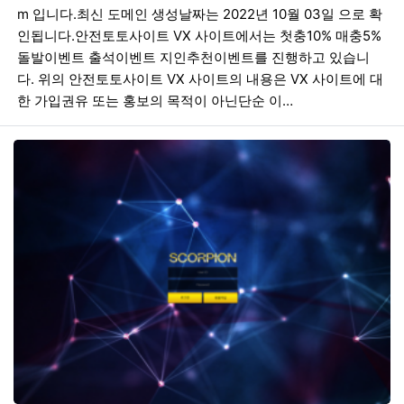
m 입니다.최신 도메인 생성날짜는 2022년 10월 03일 으로 확
인됩니다.안전토토사이트 VX 사이트에서는 첫충10% 매충5%
돌발이벤트 출석이벤트 지인추천이벤트를 진행하고 있습니
다. 위의 안전토토사이트 VX 사이트의 내용은 VX 사이트에 대
한 가입권유 또는 홍보의 목적이 아닌단순 이…