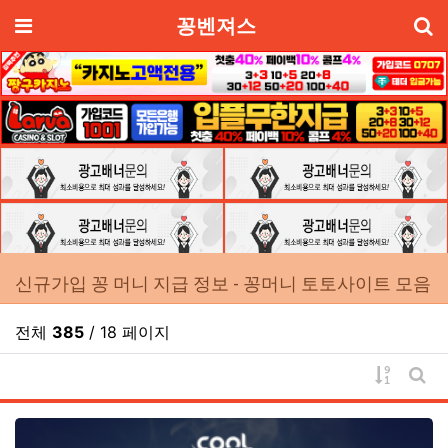
기
메뉴
꽁벤져스
신규가입 꽁 머니 지급 정보 - 꽁머니 토토사이트 모음
전체
385
/ 18 페이지
게시물 
게시