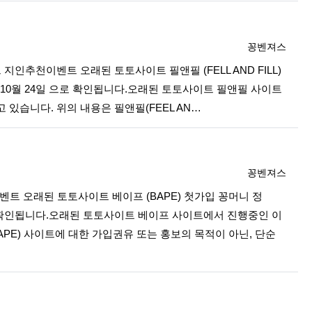
등록자
꽁벤져스
트 지인추천이벤트 오래된 토토사이트 필앤필 (FELL AND FILL)
년 10월 24일 으로 확인됩니다.오래된 토토사이트 필앤필 사이트
습니다. 위의 내용은 필앤필(FEEL AN…
등록자
꽁벤져스
발이벤트 오래된 토토사이트 베이프 (BAPE) 첫가입 꽁머니 정
 으로 확인됩니다.오래된 토토사이트 베이프 사이트에서 진행중인 이
E) 사이트에 대한 가입권유 또는 홍보의 목적이 아닌, 단순