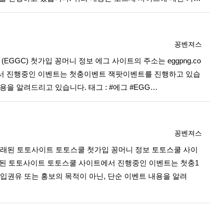
등록자
꽁벤져스
(EGGC) 첫가입 꽁머니 정보 에그 사이트의 주소는 eggpng.co
트에서 진행중인 이벤트는 첫충이벤트 잭팟이벤트를 진행하고 있습
용을 알려드리고 있습니다. 태그 : #에그 #EGG…
등록자
꽁벤져스
벤트 오래된 토토사이트 토토스쿨 첫가입 꽁머니 정보 토토스쿨 사이
다.오래된 토토사이트 토토스쿨 사이트에서 진행중인 이벤트는 첫충1
입권유 또는 홍보의 목적이 아닌, 단순 이벤트 내용을 알려