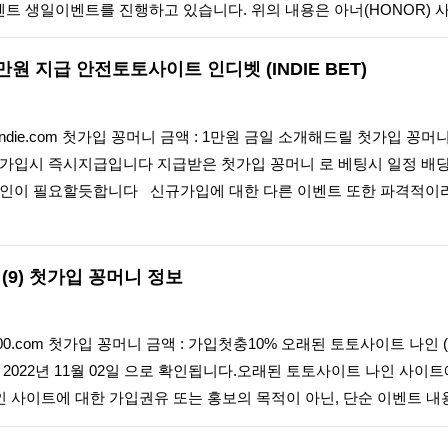
 생일이벤트를 진행하고 있습니다. 위의 내용은 아너(HONOR) 사
원 지급 안전토토사이트 인디벳 (INDIE BET)
et-indie.com 첫가입 꽁머니 금액 : 1만원 금일 소개해드릴 첫가입
가입시 즉시지급입니다 지급받은 첫가입 꽁머니 로 베팅시 일정 배
인이 필요할듯합니다 신규가입에 대한 다른 이벤트 또한 파격적이라
(9) 첫가입 꽁머니 정보
-700.com 첫가입 꽁머니 금액 : 가입첫충10% 오래된 토토사이트 나인 (
2022년 11월 02일 으로 확인됩니다.오래된 토토사이트 나인 사
인 사이트에 대한 가입권유 또는 홍보의 목적이 아닌, 단순 이벤트 내용