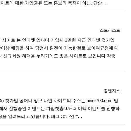
이트에 대한 가입권유 또는 홍보의 목적이 아닌, 단순 …
등록자
스트라스트
 꽁머니 사이트 는 인디벳 입니다 가입시 1만원 지급 인디벳 첫가입
당이상 베팅을 하여 당첨시 환전이 가능한걸로 보이며규정에 대
 신규회원 혜택을 누리기에도 좋은 사이트로 보입니다 각종
등록자
꽁벤져스
9) 첫가입 꽁머니 정보 나인 사이트의 주소는 nine-700.com 입
이트에서 진행중인 이벤트는 가입첫충10% 페이백 이벤트를 진행하
을 알려드리고 있습니다. 태그 : #나인 #…