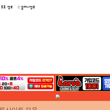
토토 정보
꽁머니정보
니티 - 꽁머니 지급은 무조건 사기? 꽁머니
!!
4시간 근무하고 있습니다. 돈만받고 업체를 등록해주는 그런 악덕스
! 토토사이트 1개당 먹튀검증 비용 약 1천만원 지출로 완벽한 먹튀검
립니다.
토토사이트 모음