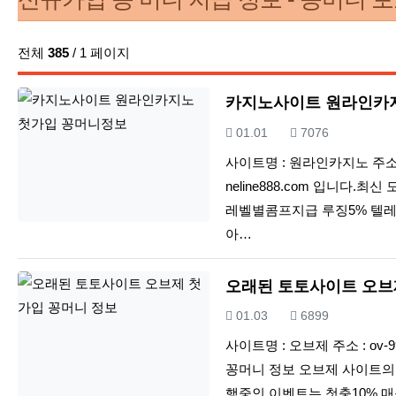
전체
385
/ 1 페이지
카지노사이트 원라인카
등록일
조회
01.01
7076
사이트명 : 원라인카지노 주소 
neline888.com 입니다
레벨별콤프지급 루징5% 텔레
아…
오래된 토토사이트 오브
등록일
조회
01.03
6899
사이트명 : 오브제 주소 : o
꽁머니 정보 오브제 사이트의 주
행중인 이벤트는 첫충10% 