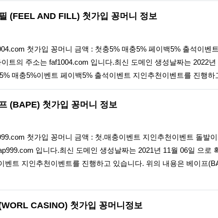
(FEEL AND FILL) 첫가입 꽁머니 정보
f1004.com 첫가입 꽁머니 금액 : 첫충5% 매충5% 페이백5% 출석이벤
트의 주소는 faf1004.com 입니다.최신 도메인 생성날짜는 2022
5% 매충5%이벤트 페이백5% 출석이벤트 지인추천이벤트를 진행하고 있
 (BAPE) 첫가입 꽁머니 정보
ap999.com 첫가입 꽁머니 금액 : 첫.매충이벤트 지인추천이벤트 돌
ap999.com 입니다.최신 도메인 생성날짜는 2021년 11월 06일
벤트 지인추천이벤트를 진행하고 있습니다. 위의 내용은 베이프(BAP
WORL CASINO) 첫가입 꽁머니정보