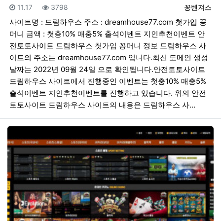
등록일
조회
등록자
11.17
3798
꽁벤져스
사이트명 : 드림하우스 주소 : dreamhouse77.com 첫가입 꽁
머니 금액 : 첫충10% 매충5% 출석이벤트 지인추천이벤트 안
전토토사이트 드림하우스 첫가입 꽁머니 정보 드림하우스 사
이트의 주소는 dreamhouse77.com 입니다.최신 도메인 생성
날짜는 2022년 09월 24일 으로 확인됩니다.안전토토사이트
드림하우스 사이트에서 진행중인 이벤트는 첫충10% 매충5%
출석이벤트 지인추천이벤트를 진행하고 있습니다. 위의 안전
토토사이트 드림하우스 사이트의 내용은 드림하우스 사…