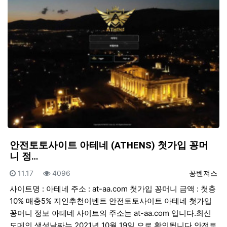
안전토토사이트 아테네 (ATHENS) 첫가입 꽁머
니 정…
등록일
조회
등록자
11.17
4096
꽁벤져스
사이트명 : 아테네 주소 : at-aa.com 첫가입 꽁머니 금액 : 첫충
10% 매충5% 지인추천이벤트 안전토토사이트 아테네 첫가입
꽁머니 정보 아테네 사이트의 주소는 at-aa.com 입니다.최신
도메인 생성날짜는 2021년 10월 19일 으로 확인됩니다.안전토