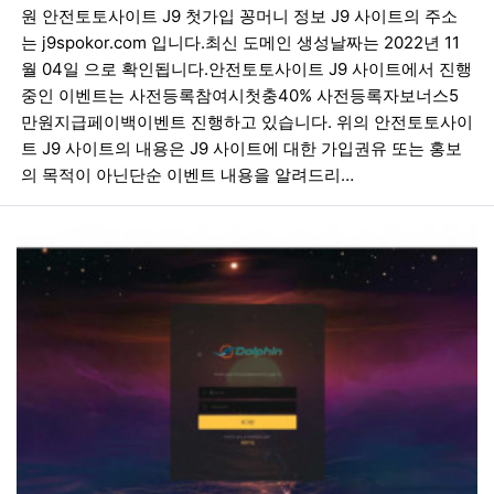
원 안전토토사이트 J9 첫가입 꽁머니 정보 J9 사이트의 주소
는 j9spokor.com 입니다.최신 도메인 생성날짜는 2022년 11
월 04일 으로 확인됩니다.안전토토사이트 J9 사이트에서 진행
중인 이벤트는 사전등록참여시첫충40% 사전등록자보너스5
만원지급페이백이벤트 진행하고 있습니다. 위의 안전토토사이
트 J9 사이트의 내용은 J9 사이트에 대한 가입권유 또는 홍보
의 목적이 아닌단순 이벤트 내용을 알려드리…