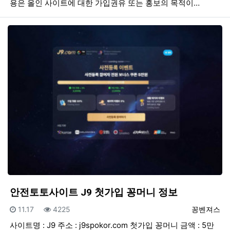
용은 올인 사이트에 대한 가입권유 또는 홍보의 목적이…
안전토토사이트 J9 첫가입 꽁머니 정보
등록일
조회
등록자
11.17
4225
꽁벤져스
사이트명 : J9 주소 : j9spokor.com 첫가입 꽁머니 금액 : 5만