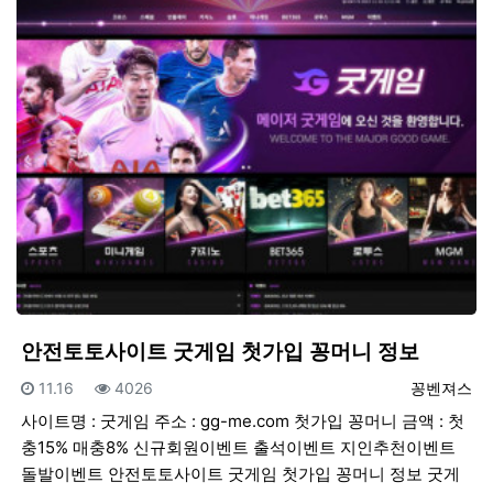
안전토토사이트 굿게임 첫가입 꽁머니 정보
등록일
조회
등록자
11.16
4026
꽁벤져스
사이트명 : 굿게임 주소 : gg-me.com 첫가입 꽁머니 금액 : 첫
충15% 매충8% 신규회원이벤트 출석이벤트 지인추천이벤트
돌발이벤트 안전토토사이트 굿게임 첫가입 꽁머니 정보 굿게