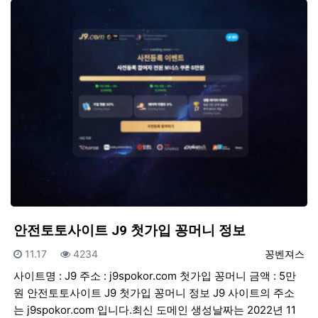
안전토토사이트 J9 첫가입 꽁머니 정보
등록일
조회
등록자
11.17
4234
꽁벤져스
사이트명 : J9 주소 : j9spokor.com 첫가입 꽁머니 금액 : 5만
원 안전토토사이트 J9 첫가입 꽁머니 정보 J9 사이트의 주소
는 j9spokor.com 입니다.최신 도메인 생성날짜는 2022년 11