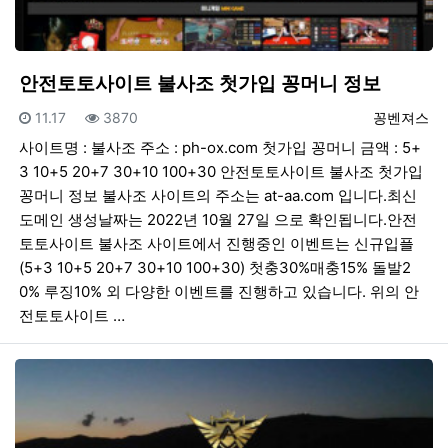
안전토토사이트 불사조 첫가입 꽁머니 정보
등록일
조회
등록자
11.17
3870
꽁벤져스
사이트명 : 불사조 주소 : ph-ox.com 첫가입 꽁머니 금액 : 5+
3 10+5 20+7 30+10 100+30 안전토토사이트 불사조 첫가입
꽁머니 정보 불사조 사이트의 주소는 at-aa.com 입니다.최신
도메인 생성날짜는 2022년 10월 27일 으로 확인됩니다.안전
토토사이트 불사조 사이트에서 진행중인 이벤트는 신규입플
(5+3 10+5 20+7 30+10 100+30) 첫충30%매충15% 돌발2
0% 루징10% 외 다양한 이벤트를 진행하고 있습니다. 위의 안
전토토사이트 …