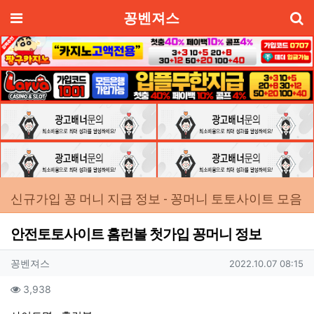
기
메뉴
꽁벤져스
신규가입 꽁 머니 지급 정보 - 꽁머니 토토사이트 모음
안전토토사이트 홈런볼 첫가입 꽁머니 정보
작성자 정보
작성
작성일
꽁벤져스
2022.10.07 08:15
컨텐츠 정보
조회
3,938