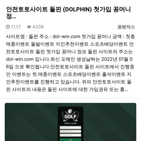
안전토토사이트 돌핀 (DOLPHIN) 첫가입 꽁머니
정…
등록일
조회
등록자
11.17
4338
꽁벤져스
사이트명 : 돌핀 주소 : dol-win.com 첫가입 꽁머니 금액 : 첫충
매충이벤트 돌발이벤트 지인추천이벤트 스포츠배당이벤트 안
전토토사이트 돌핀 첫가입 꽁머니 정보 돌핀 사이트의 주소는
dol-win.com 입니다.최신 도메인 생성날짜는 2022년 01월 0
6일 으로 확인됩니다.안전토토사이트 돌핀 사이트에서 진행중
인 이벤트는 첫.매충이벤트 스포츠배당이벤트 출석이벤트 지
인추천이벤트를 진행하고 있습니다. 위의 안전토토사이트 돌
핀 사이트의 내용은 돌핀 사이트에 대한 가입권유 또는 홍…