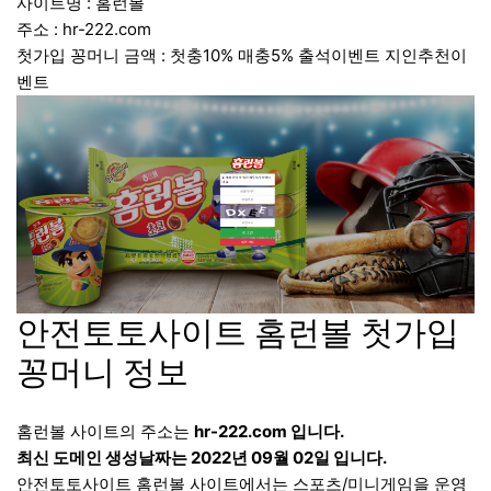
본문
사이트명 : 홈런볼
주소 : hr-222.com
첫가입 꽁머니 금액 : 첫충10% 매충5% 출석이벤트 지인추천이
벤트
안전토토사이트 홈런볼 첫가입
꽁머니 정보
홈런볼 사이트의 주소는
hr-222.com 입니다.
최신 도메인 생성날짜는 2022년 09월 02일 입니다.
안전토토사이트 홈런볼 사이트에서는 스포츠/미니게임을 운영