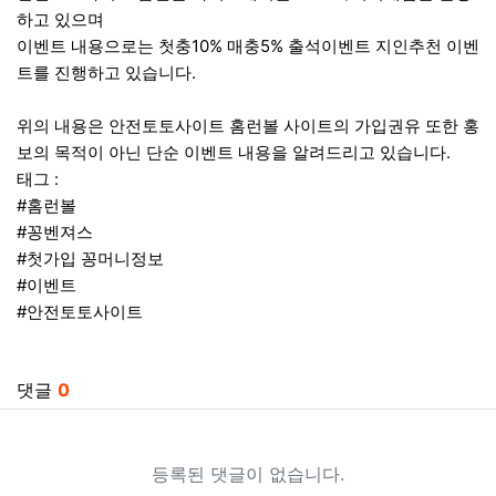
하고 있으며
이벤트 내용으로는 첫충10% 매충5% 출석이벤트 지인추천 이벤
트를 진행하고 있습니다.
위의 내용은 안전토토사이트 홈런볼 사이트의 가입권유 또한 홍
보의 목적이 아닌 단순 이벤트 내용을 알려드리고 있습니다.
태그 :
#홈런볼
#꽁벤져스
#첫가입 꽁머니정보
#이벤트
#안전토토사이트
관련자료
댓글
0
등록된 댓글이 없습니다.