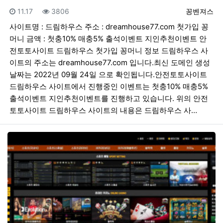
등록일
조회
등록자
11.17
3806
꽁벤져스
사이트명 : 드림하우스 주소 : dreamhouse77.com 첫가입 꽁
머니 금액 : 첫충10% 매충5% 출석이벤트 지인추천이벤트 안
전토토사이트 드림하우스 첫가입 꽁머니 정보 드림하우스 사
이트의 주소는 dreamhouse77.com 입니다.최신 도메인 생성
날짜는 2022년 09월 24일 으로 확인됩니다.안전토토사이트
드림하우스 사이트에서 진행중인 이벤트는 첫충10% 매충5%
출석이벤트 지인추천이벤트를 진행하고 있습니다. 위의 안전
토토사이트 드림하우스 사이트의 내용은 드림하우스 사…