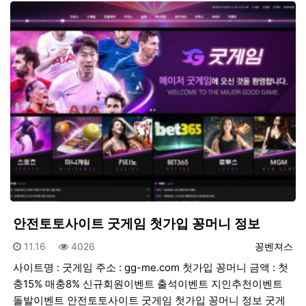
안전토토사이트 굿게임 첫가입 꽁머니 정보
등록일
조회
등록자
11.16
4026
꽁벤져스
사이트명 : 굿게임 주소 : gg-me.com 첫가입 꽁머니 금액 : 첫
충15% 매충8% 신규회원이벤트 출석이벤트 지인추천이벤트
돌발이벤트 안전토토사이트 굿게임 첫가입 꽁머니 정보 굿게