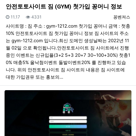
안전토토사이트 짐 (GYM) 첫가입 꽁머니 정보
등록일
조회
등록자
11.17
4331
꽁벤져스
사이트명 : 짐 주소 : gym-1212.com 첫가입 꽁머니 금액 : 첫충
10% 안전토토사이트 짐 첫가입 꽁머니 정보 짐 사이트의 주소
는 gym-1212.com 입니다.최신 도메인 생성날짜는 2022년 11
월 02일 으로 확인됩니다.안전토토사이트 짐 사이트에서 진행
중인 이벤트는 신규입플(3+2 5+3 20+7 30~100+30%) 첫충1
0% 매충5% 올낙첨이벤트 돌발이벤트20% 를 진행하고 있습
니다. 위의 안전토토사이트 짐 사이트의 내용은 짐 사이트에
대한 가입권유 또는 홍보의…