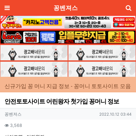
기
메뉴
꽁벤져스
신규가입 꽁 머니 지급 정보 - 꽁머니 토토사이트 모음
안전토토사이트 어린왕자 첫가입 꽁머니 정보
작성자 정보
작성
작성일
꽁벤져스
2022.10.12 03:44
컨텐츠 정보
조회
3,568