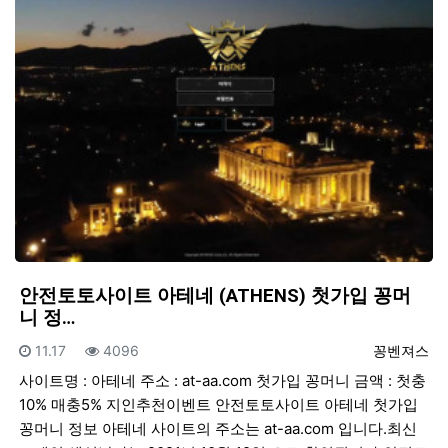
안전토토사이트 아테네 (ATHENS) 첫가입 꽁머
니 정…
등록일
조회
등록자
11.17
4096
꽁벤져스
사이트명 : 아테네 주소 : at-aa.com 첫가입 꽁머니 금액 : 첫충
10% 매충5% 지인추천이벤트 안전토토사이트 아테네 첫가입
꽁머니 정보 아테네 사이트의 주소는 at-aa.com 입니다.최신