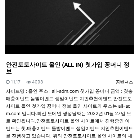
안전토토사이트 올인 (ALL IN) 첫가입 꽁머니 정
보
등록일
조회
등록자
11.17
4098
꽁벤져스
사이트명 : 올인 주소 : all-adm.com 첫가입 꽁머니 금액 : 첫충
매충이벤트 돌발이벤트 생일이벤트 지인추천이벤트 안전토토
사이트 올인 첫가입 꽁머니 정보 올인 사이트의 주소는 all-ad
m.com 입니다.최신 도메인 생성날짜는 2022년 01월 27일 으
로 확인됩니다.안전토토사이트 올인 사이트에서 진행중인 이
벤트는 첫.매충이벤트 돌발이벤트 생일이벤트 지인추천이벤트
를 진행하고 있습니다. 위의 안전토토사이트 올인 사이트의 내