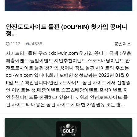
안전토토사이트 돌핀 (DOLPHIN) 첫가입 꽁머니
정…
등록일
조회
등록자
11.17
4338
꽁벤져스
사이트명 : 돌핀 주소 : dol-win.com 첫가입 꽁머니 금액 : 첫충
매충이벤트 돌발이벤트 지인추천이벤트 스포츠배당이벤트 안
전토토사이트 돌핀 첫가입 꽁머니 정보 돌핀 사이트의 주소는
dol-win.com 입니다.최신 도메인 생성날짜는 2022년 01월 0
6일 으로 확인됩니다.안전토토사이트 돌핀 사이트에서 진행중
인 이벤트는 첫.매충이벤트 스포츠배당이벤트 출석이벤트 지
인추천이벤트를 진행하고 있습니다. 위의 안전토토사이트 돌
핀 사이트의 내용은 돌핀 사이트에 대한 가입권유 또는 홍…