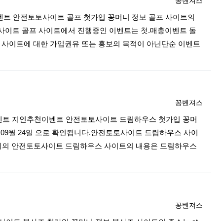
꽁벤져스
추천이벤트 안전토토사이트 골프 첫가입 꽁머니 정보 골프 사이트의
전토토사이트 골프 사이트에서 진행중인 이벤트는 첫.매충이벤트 돌
 사이트에 대한 가입권유 또는 홍보의 목적이 아닌단순 이벤트
등록자
꽁벤져스
% 출석이벤트 지인추천이벤트 안전토토사이트 드림하우스 첫가입 꽁머
2년 09월 24일 으로 확인됩니다.안전토토사이트 드림하우스 사이
 위의 안전토토사이트 드림하우스 사이트의 내용은 드림하우스
등록자
꽁벤져스