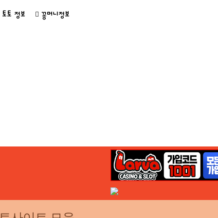
토토 정보
꽁머니정보
니티 - 꽁머니 지급은 무조건 사기? 꽁머니
!!
4시간 근무하고 있습니다. 돈만받고 업체를 등록해주는 그런 악덕스
! 토토사이트 1개당 먹튀검증 비용 약 1천만원 지출로 완벽한 먹튀검
립니다.
토토사이트 모음