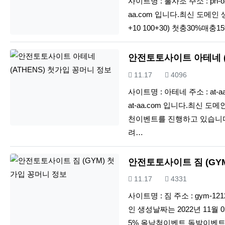
사이트명 : 불사조 주소 : ph-
aa.com 입니다.최신 도메인
+10 100+30) 첫충30%
안전토토사이트 아테네 (
등록일
조회
11.17
4096
사이트명 : 아테네 주소 : a
at-aa.com 입니다.최신 
천이벤트를 진행하고 있습니다
려…
안전토토사이트 짐 (GY
등록일
조회
11.17
4331
사이트명 : 짐 주소 : gym-
인 생성날짜는 2022년 11월 
5% 올낙첨이벤트 돌발이벤트