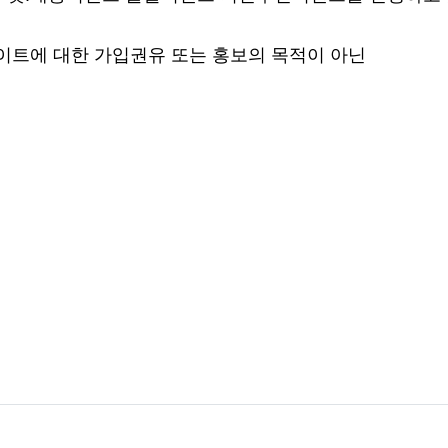
이트에 대한 가입권유 또는 홍보의 목적이 아닌