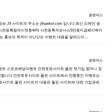
등록자
꽁벤져스
정보 J9 사이트의 주소는 j9spokor.com 입니다.최신 도메인 생
벤트는 사전등록참여시첫충40% 사전등록자보너스5만원지급페이백이
 또는 홍보의 목적이 아닌단순 이벤트 내용을 알려드리…
등록자
꽁벤져스
인추천이벤트 스포츠배당이벤트 안전토토사이트 돌핀 첫가입 꽁머니 정
 으로 확인됩니다.안전토토사이트 돌핀 사이트에서 진행중인 이벤트는
토사이트 돌핀 사이트의 내용은 돌핀 사이트에 대한 가입권유
등록자