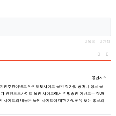
목록
관리
게시물 
게시
등록자
꽁벤져스
이벤트 지인추천이벤트 안전토토사이트 올인 첫가입 꽁머니 정보 올
확인됩니다.안전토토사이트 올인 사이트에서 진행중인 이벤트는 첫.매
 사이트의 내용은 올인 사이트에 대한 가입권유 또는 홍보의