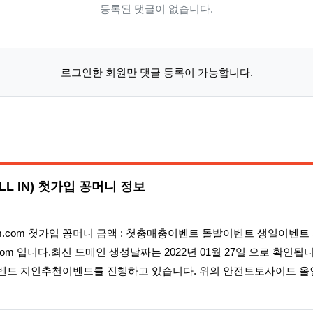
등록된 댓글이 없습니다.
로그인한 회원만 댓글 등록이 가능합니다.
L IN) 첫가입 꽁머니 정보
ll-adm.com 첫가입 꽁머니 금액 : 첫충매충이벤트 돌발이벤트 생일
m.com 입니다.최신 도메인 생성날짜는 2022년 01월 27일 으로 
트 지인추천이벤트를 진행하고 있습니다. 위의 안전토토사이트 올인