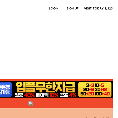
상단 네비
LOGIN
SIGN UP
VISIT TODAY
1,323
 = 먹튀 편견을 깨버리다!
러운 사이트는 이제 그만 이용하세요 !
증을 선사합니다.