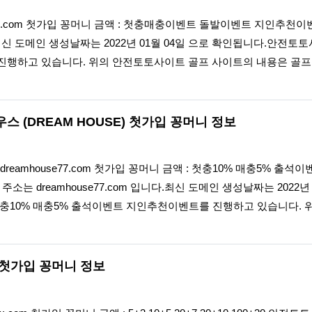
d-505.com 첫가입 꽁머니 금액 : 첫충매충이벤트 돌발이벤트 지인
니다.최신 도메인 생성날짜는 2022년 01월 04일 으로 확인됩니다.안
행하고 있습니다. 위의 안전토토사이트 골프 사이트의 내용은 골프
 (DREAM HOUSE) 첫가입 꽁머니 정보
 dreamhouse77.com 첫가입 꽁머니 금액 : 첫충10% 매충5
소는 dreamhouse77.com 입니다.최신 도메인 생성날짜는 202
충10% 매충5% 출석이벤트 지인추천이벤트를 진행하고 있습니다.
첫가입 꽁머니 정보