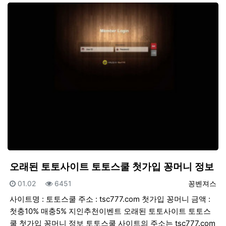
오래된 토토사이트 토토스쿨 첫가입 꽁머니 정보
등록일
조회
등록자
01.02
6451
꽁벤져스
사이트명 : 토토스쿨 주소 : tsc777.com 첫가입 꽁머니 금액 :
첫충10% 매충5% 지인추천이벤트 오래된 토토사이트 토토스
쿨 첫가입 꽁머니 정보 토토스쿨 사이트의 주소는 tsc777.com