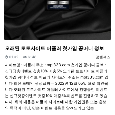
오래된 토토사이트 머플러 첫가입 꽁머니 정보
등록일
조회
등록자
01.02
6148
꽁벤져스
사이트명 : 머플러 주소 : mpl333.com 첫가입 꽁머니 금액 :
신규첫충이벤트 첫충10% 매충5% 오래된 토토사이트 머플러
첫가입 꽁머니 정보 머플러 사이트의 주소는 mpl333.com 입
니다.최신 도메인 생성날짜는 2022년 12월 05일 으로 확인됩
니다.오래된 토토사이트 머플러 사이트에서 진행중인 이벤트
는 신규첫충이벤트 첫충10% 매충5%이벤트를 진행하고 있습
니다. 위의 내용은 머플러 사이트에 대한 가입권유 또는 홍보
의 목적이 아닌, 단순 이벤트 내용을 알려드리고 있습…