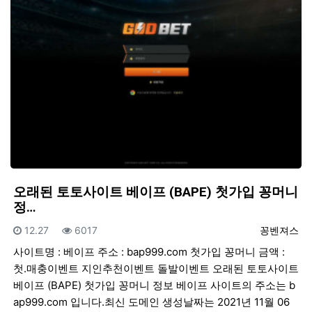
오래된 토토사이트 베이프 (BAPE) 첫가입 꽁머니
정…
등록일
조회
등록자
12.27
6017
꽁벤져스
사이트명 : 베이프 주소 : bap999.com 첫가입 꽁머니 금액 :
첫.매충이벤트 지인추천이벤트 돌발이벤트 오래된 토토사이트
베이프 (BAPE) 첫가입 꽁머니 정보 베이프 사이트의 주소는 b
ap999.com 입니다.최신 도메인 생성날짜는 2021년 11월 06