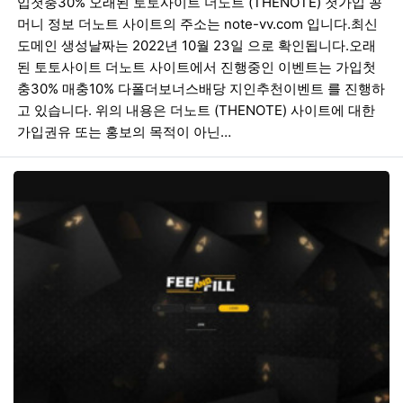
입첫충30% 오래된 토토사이트 더노트 (THENOTE) 첫가입 꽁
머니 정보 더노트 사이트의 주소는 note-vv.com 입니다.최신
도메인 생성날짜는 2022년 10월 23일 으로 확인됩니다.오래
된 토토사이트 더노트 사이트에서 진행중인 이벤트는 가입첫
충30% 매충10% 다폴더보너스배당 지인추천이벤트 를 진행하
고 있습니다. 위의 내용은 더노트 (THENOTE) 사이트에 대한
가입권유 또는 홍보의 목적이 아닌…