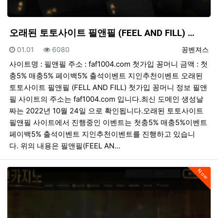
오래된 토토사이트 필앤필 (FEEL AND FILL) …
등록일
조회
등록자
01.01
6080
꽁벤져스
사이트명 : 필앤필 주소 : faf1004.com 첫가입 꽁머니 금액 : 첫
충5% 매충5% 페이백5% 출석이벤트 지인추천이벤트 오래된
토토사이트 필앤필 (FELL AND FILL) 첫가입 꽁머니 정보 필앤
필 사이트의 주소는 faf1004.com 입니다.최신 도메인 생성날
짜는 2022년 10월 24일 으로 확인됩니다.오래된 토토사이트
필앤필 사이트에서 진행중인 이벤트는 첫충5% 매충5%이벤트
페이백5% 출석이벤트 지인추천이벤트를 진행하고 있습니
다. 위의 내용은 필앤필(FEEL AN…
Now