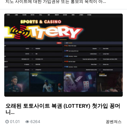
지노 사이트에 대한 가입권유 또는 홍보의 목적이 아…
오래된 토토사이트 복권 (LOTTERY) 첫가입 꽁머
니…
등록일
조회
등록자
01.01
6264
꽁벤져스