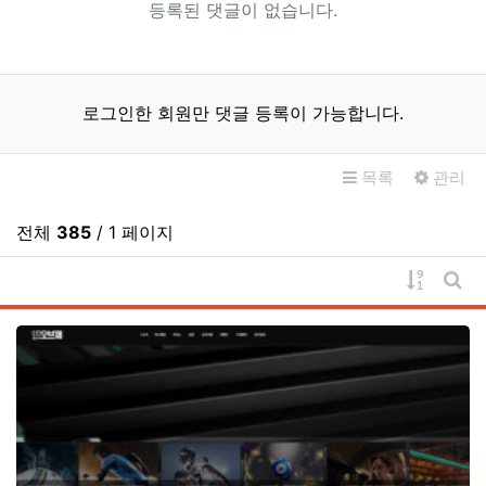
등록된 댓글이 없습니다.
로그인한 회원만 댓글 등록이 가능합니다.
목록
관리
전체
385
/ 1 페이지
게시물 
게시